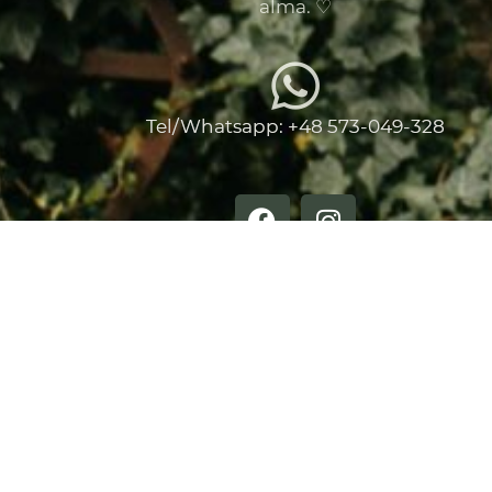
alma. ♡
Tel/Whatsapp: +48 573-049-328