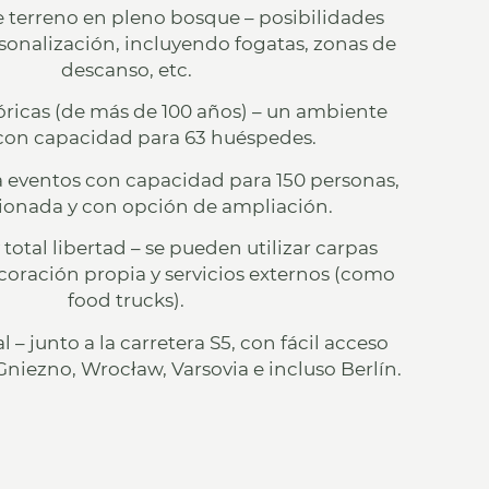
e terreno en pleno bosque
– posibilidades
rsonalización, incluyendo fogatas, zonas de
descanso, etc.
óricas (de más de 100 años)
– un ambiente
con capacidad para
63 huéspedes
.
a eventos con capacidad para 150 personas
,
ionada y con opción de ampliación.
 total libertad
– se pueden utilizar carpas
coración propia y servicios externos (como
food trucks).
al
– junto a la
carretera S5
, con fácil acceso
or Mikromomenty Marianna Łakomy
niezno, Wrocław, Varsovia e incluso Berlín
.