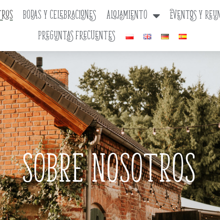
TROS
BODAS Y CELEBRACIONES
ALOJAMIENTO
EVENTOS Y REU
PREGUNTAS FRECUENTES
Sobre nosotros