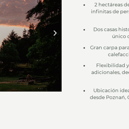
2 hectáreas d
infinitas de pe
Dos casas hist
único 
Gran carpa par
calefacc
Flexibilidad y
adicionales, de
Ubicación ide
Aut
desde
Poznań, G