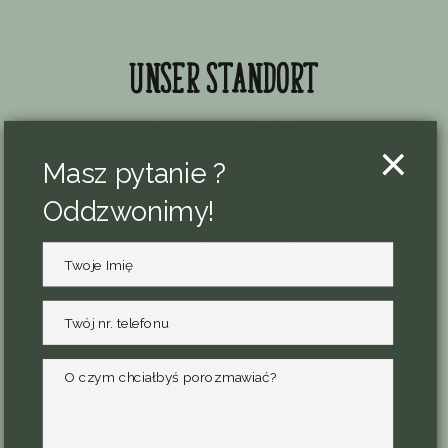
Unser Standort
Przyborowo 10-11,
×
62-262 Przyborowo,
Masz pytanie ?
Polska
Oddzwonimy!
Social media
Kontakt
+48 573-049-328